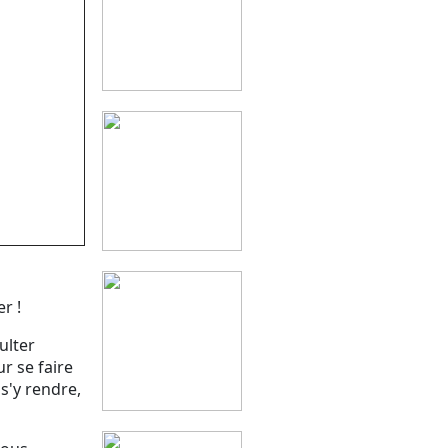
r !
ulter
r se faire
s'y rendre,