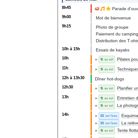
8h45
Parade d'ouve
9h00
Mot de bienvenue
9h15
Photo de groupe
Paiement du camping,
Distribution des T-shir
10h à 15h
Essais de kayaks
10h
»
Pilates po
au sol
11h
»
Technique
au sol
12h à 13h30
Dîner hot-dogs
12h30
»
Planifier 
au sol
13h
»
Entretien 
au sol
»
La photog
au sol
14h
»
Esquima
sur l'eau
»
La relèv
sur l'eau
»
Tente flott
au sol