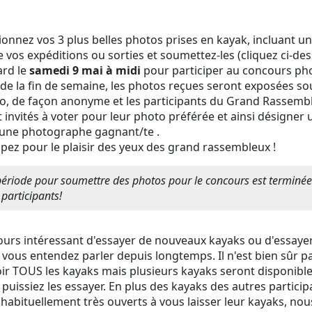
ionnez vos 3 plus belles photos prises en kayak, incluant u
e vos expéditions ou sorties et soumettez-les (cliquez ci-de
ard le
samedi 9 mai à midi
pour participer au concours ph
de la fin de semaine, les photos reçues seront exposées so
o, de façon anonyme et les participants du Grand Rassem
 invités à voter pour leur photo préférée et ainsi désigner
/une photographe gagnant/te
.
ipez pour le plaisir des yeux des grand rassembleux !
période pour soumettre des photos pour le concours est terminée
participants!
ours intéressant d'essayer de nouveaux kayaks ou d'essayer
 vous entendez parler depuis longtemps. Il n'est bien sûr p
oir TOUS les kayaks mais plusieurs kayaks seront disponibl
puissiez les essayer. En plus des kayaks des autres particip
 habituellement très ouverts à vous laisser leur kayaks, no