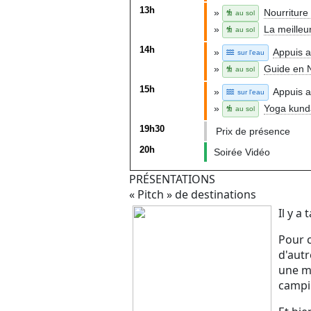
13h
»
Nourriture
au sol
»
La meilleu
au sol
14h
»
Appuis a
sur l'eau
»
Guide en 
au sol
15h
»
Appuis av
sur l'eau
»
Yoga kunda
au sol
19h30
Prix de présence
20h
Soirée Vidéo
PRÉSENTATIONS
« Pitch » de destinations
Il y a
Pour c
d'autr
une me
campin