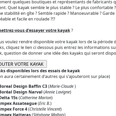
ement quelques boutiques et représentants de fabricants q
nt. Quel kayak semble le plus stable ? Le plus confortable 
e stabilité en gîte ? Semble rapide ? Manoeuvrable ? Garde 
éable et facile en roulade ?!?
ettrez-vous d'essayer votre kayak
?
us voulez rendre disponible votre kayak lors de la période d
s, cliquez le lien ci dessous puis entrez les informations su
k, question de donner une idée des kayaks qui seront dispo
ks disponibles lors des essais de kayak
 en aura certainement d'autres qui s'ajouteront sur place)
Boreal Design Baffin C3
(
Marie-Claude
)
Boréal Design Narval
(
Annie Lavigne
)
Delta 15s
(
Catherine Marion
)
Impex Assateague
(
Eric B.
)
Impex Force 4
(
Christelle Vincent
)
Impex Hatteras
(
Stéphane Maltais
)