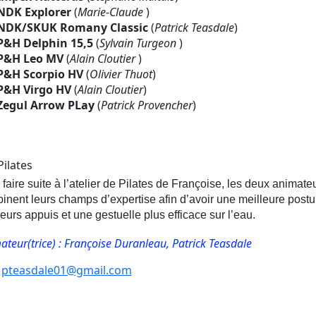
NDK Explorer
(
Marie-Claude
)
NDK/SKUK Romany Classic
(
Patrick Teasdale
)
P&H Delphin 15,5
(
Sylvain Turgeon
)
P&H Leo MV
(
Alain Cloutier
)
P&H Scorpio HV
(
Olivier Thuot
)
P&H Virgo HV
(
Alain Cloutier
)
Zegul Arrow PLay
(
Patrick Provencher
)
Pilates
faire suite à l’atelier de Pilates de Françoise, les deux animate
inent leurs champs d’expertise afin d’avoir une meilleure postu
eurs appuis et une gestuelle plus efficace sur l’eau.
ateur(trice) : Françoise Duranleau, Patrick Teasdale
pteasdale01@gmail.com