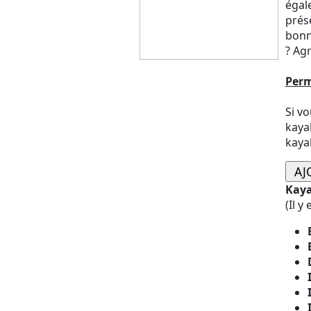
égal
prése
bonn
? Agr
Perm
Si vo
kayak
kaya
Kaya
(Il y