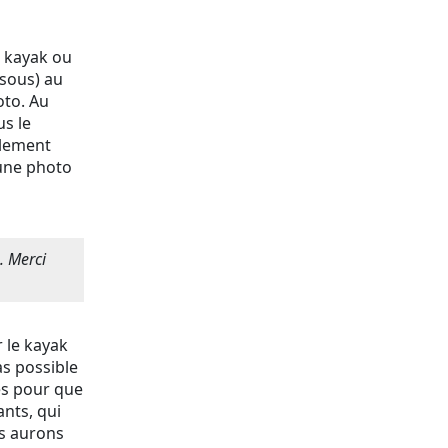
n kayak ou
ssous) au
oto. Au
us le
blement
 une photo
. Merci
 le kayak
as possible
es pour que
ants, qui
us aurons