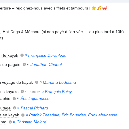
rture – rejoignez-nous avec sifflets et tambours !
 Hot-Dogs & Méchoui (si non payé à l'arrivée — au plus tard à 10h)
ts
ur le kayak
¤
Françoise Duranleau
s de pagaie
¤
Jonathan Chabot
un voyage de kayak
¤
Mariana Ledesma
des kayaks
¤
François Faisy
* 1,5 heure
raphie
¤
Éric Lajeunesse
utage
¤
Pascal Richard
e en kayak
¤
Patrick Teasdale, Éric Boudrias, Éric Lajeunesse
ante
¤
Christian Malard