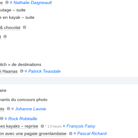
ie
¤
Nathalie Daigneault
tage – suite
e en kayak – suite
 & chocolat
t
ch » de destinations
i Haanas
¤
Patrick Teasdale
ire
nants du concours photo
ts
¤
Johanne Lavoie
¤
Rock Robitaille
des kayaks – reprise
¤
François Faisy
* 1,5 heure
on avec une pagaie groenlandaise
¤
Pascal Richard