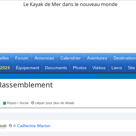
elles
Forum
Annonces
Calendrier
Aventures
Destination
2026
Équipement
Documents
Photos
Vidéos
Liens
Site
CRIPTION
Q&R
PHOTOS
COMMENTAIRES
 Rassemblement
e
Repas / Social
cliquer pour plus de détails
osti
¤
Catherine Marion