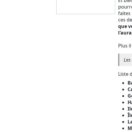
Et bie
pourre
faites
ces de
que v
l'aura
Plus i
Les 
Liste 
B
C
G
H
Il
Î
L
M