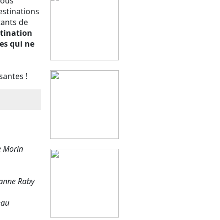
Vous
estinations
tants de
stination
es qui ne
santes !
e Morin
zanne Raby
eau