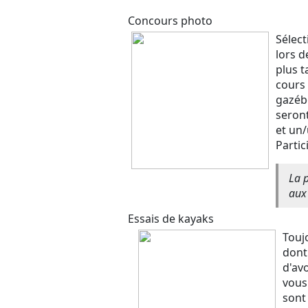
Concours photo
Sélect
lors d
plus t
cours 
gazéb
seront
et un
Partic
La 
aux 
Essais de kayaks
Touj
dont
d'av
vous 
sont