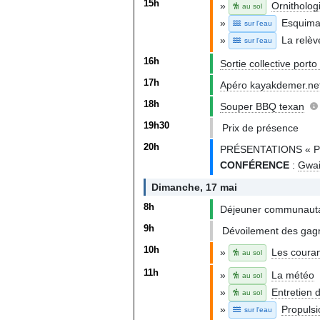
15h
»
Ornitholog
au sol
»
Esquimau
sur l'eau
»
La relèv
sur l'eau
16h
Sortie collective porto
17h
Apéro kayakdemer.ne
18h
Souper BBQ texan
19h30
Prix de présence
20h
PRÉSENTATIONS « Pit
CONFÉRENCE
:
Gwai
Dimanche, 17 mai
8h
Déjeuner communauta
9h
Dévoilement des gag
10h
»
Les couran
au sol
11h
»
La météo
au sol
»
Entretien 
au sol
»
Propulsi
sur l'eau