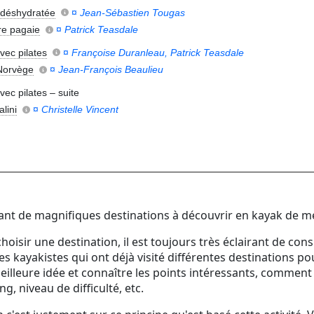
 déshydratée
¤
Jean-Sébastien Tougas
re pagaie
¤
Patrick Teasdale
vec pilates
¤
Françoise Duranleau, Patrick Teasdale
Norvège
¤
Jean-François Beaulieu
ec pilates – suite
lini
¤
Christelle Vincent
 tant de magnifiques destinations à découvrir en kayak de me
hoisir une destination, il est toujours très éclairant de cons
es kayakistes qui ont déjà visité différentes destinations pou
illeure idée et connaître les points intéressants, comment 
g, niveau de difficulté, etc.