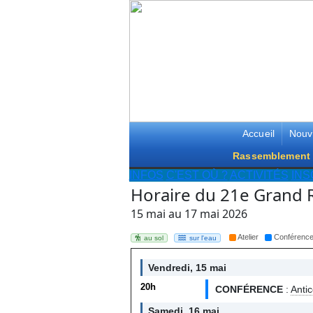
Accueil
Nouv
Rassemblement 
INFOS
C'EST OÙ ?
ACTIVITÉS
INS
Horaire du 21e Grand
15 mai au 17 mai 2026
Atelier
Conférenc
au sol
sur l'eau
Vendredi, 15 mai
20h
CONFÉRENCE
:
Antic
Samedi, 16 mai